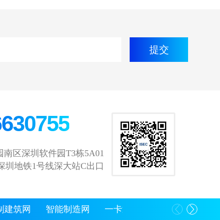
6630755
南区深圳软件园T3栋5A01
深圳地铁1号线深大站C出口
制建筑网
智能制造网
一卡通世界网