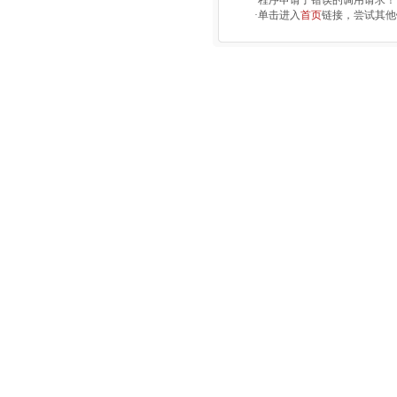
·程序申请了错误的调用请求！
·单击进入
首页
链接，尝试其他